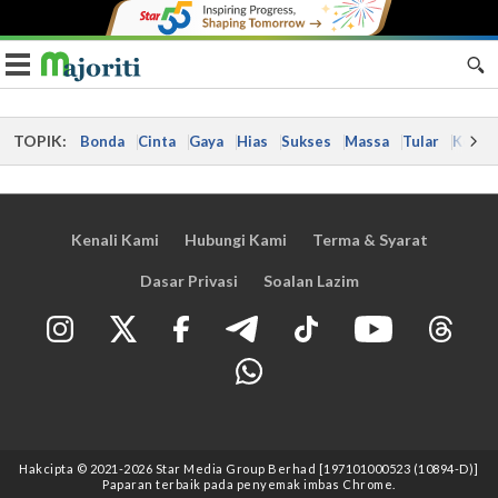
Toggle navigation
TOPIK:
Bonda
Cinta
Gaya
Hias
Sukses
Massa
Tular
Kes
Kenali Kami
Hubungi Kami
Terma & Syarat
Dasar Privasi
Soalan Lazim
Hakcipta © 2021
-2026
Star Media Group Berhad [197101000523 (10894-D)]
Paparan terbaik pada penyemak imbas Chrome.