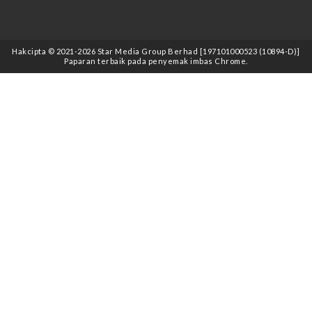
Hakcipta © 2021
-2026
Star Media Group Berhad [197101000523 (10894-D)]
Paparan terbaik pada penyemak imbas Chrome.