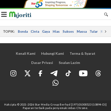
Toggle navigation
TOPIK:
Bonda
Cinta
Gaya
Hias
Sukses
Massa
Tular
Kes
Kenali Kami
Hubungi Kami
Terma & Syarat
Dasar Privasi
Soalan Lazim
Hakcipta © 2021
-2026
Star Media Group Berhad [197101000523 (10894-D)]
Paparan terbaik pada penyemak imbas Chrome.