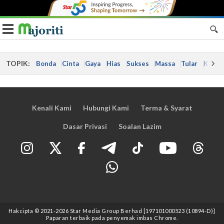
Toggle navigation
TOPIK:
Bonda
Cinta
Gaya
Hias
Sukses
Massa
Tular
Kes
Kenali Kami
Hubungi Kami
Terma & Syarat
Dasar Privasi
Soalan Lazim
Hakcipta © 2021
-2026
Star Media Group Berhad [197101000523 (10894-D)]
Paparan terbaik pada penyemak imbas Chrome.