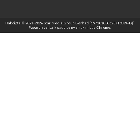
Hakcipta © 2021
-2026
Star Media Group Berhad [197101000523 (10894-D)]
Paparan terbaik pada penyemak imbas Chrome.