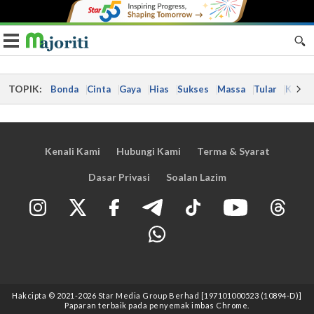
Toggle navigation
TOPIK:
Bonda
Cinta
Gaya
Hias
Sukses
Massa
Tular
Kes
Kenali Kami
Hubungi Kami
Terma & Syarat
Dasar Privasi
Soalan Lazim
Hakcipta © 2021
-2026
Star Media Group Berhad [197101000523 (10894-D)]
Paparan terbaik pada penyemak imbas Chrome.