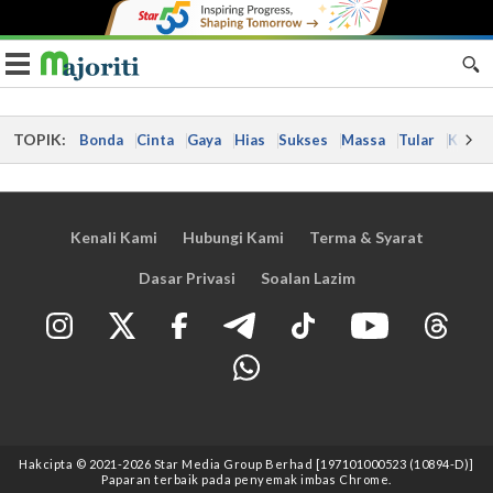
Toggle navigation
TOPIK:
Bonda
Cinta
Gaya
Hias
Sukses
Massa
Tular
Kes
Kenali Kami
Hubungi Kami
Terma & Syarat
Dasar Privasi
Soalan Lazim
Hakcipta © 2021
-2026
Star Media Group Berhad [197101000523 (10894-D)]
Paparan terbaik pada penyemak imbas Chrome.