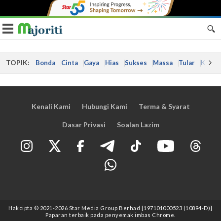
Toggle navigation
TOPIK:
Bonda
Cinta
Gaya
Hias
Sukses
Massa
Tular
Kes
Kenali Kami
Hubungi Kami
Terma & Syarat
Dasar Privasi
Soalan Lazim
Hakcipta © 2021
-2026
Star Media Group Berhad [197101000523 (10894-D)]
Paparan terbaik pada penyemak imbas Chrome.