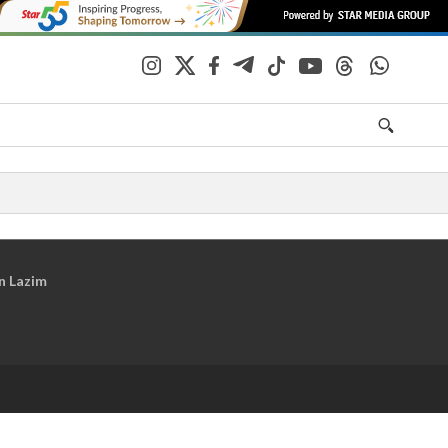
n Lazim