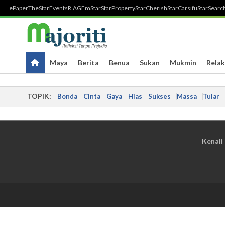
ePaper
TheStar
Events
R.AGE
mStar
StarProperty
StarCherish
StarCarsifu
StarSearc
Maya
Berita
Benua
Sukan
Mukmin
Relak
TOPIK:
Bonda
Cinta
Gaya
Hias
Sukses
Massa
Tular
Kenali