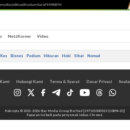
h
myStarjob
Kuali
Kuntum
SuriaFM
988FM
s
NetzKorner
Video
Kes
Bisnes
Podium
Hiburan
Hobi
Sihat
Nomad
 Kami
Hubungi Kami
Terma & Syarat
Dasar Privasi
Soala
Hakcipta © 2021
-2026
Star Media Group Berhad [197101000523 (10894-D)]
Paparan terbaik pada penyemak imbas Chrome.