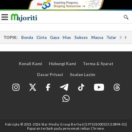
Toggle navigation
TOPIK:
Bonda
Cinta
Gaya
Hias
Sukses
Massa
Tular
Kes
Kenali Kami
Hubungi Kami
Terma & Syarat
Dasar Privasi
Soalan Lazim
Hakcipta © 2021
-2026
Star Media Group Berhad [197101000523 (10894-D)]
Paparan terbaik pada penyemak imbas Chrome.