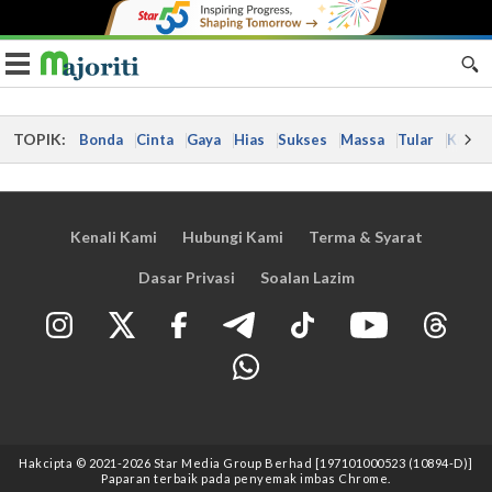
Toggle navigation
TOPIK:
Bonda
Cinta
Gaya
Hias
Sukses
Massa
Tular
Kes
Kenali Kami
Hubungi Kami
Terma & Syarat
Dasar Privasi
Soalan Lazim
Hakcipta © 2021
-2026
Star Media Group Berhad [197101000523 (10894-D)]
Paparan terbaik pada penyemak imbas Chrome.