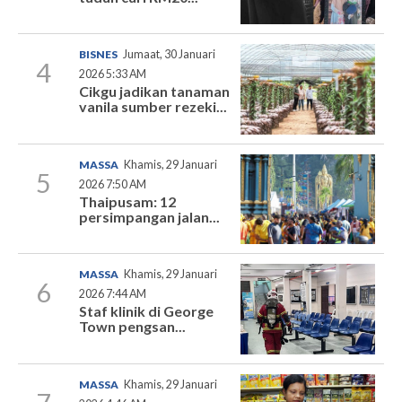
BISNES
Jumaat, 30 Januari
4
2026 5:33 AM
Cikgu jadikan tanaman
vanila sumber rezeki...
MASSA
Khamis, 29 Januari
5
2026 7:50 AM
Thaipusam: 12
persimpangan jalan...
MASSA
Khamis, 29 Januari
6
2026 7:44 AM
Staf klinik di George
Town pengsan...
MASSA
Khamis, 29 Januari