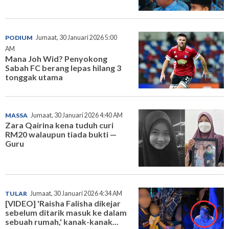
PODIUM
Jumaat, 30 Januari 2026 5:00
AM
Mana Joh Wid? Penyokong
Sabah FC berang lepas hilang 3
tonggak utama
MASSA
Jumaat, 30 Januari 2026 4:40 AM
Zara Qairina kena tuduh curi
RM20 walaupun tiada bukti —
Guru
TULAR
Jumaat, 30 Januari 2026 4:34 AM
[VIDEO] 'Raisha Falisha dikejar
sebelum ditarik masuk ke dalam
sebuah rumah,' kanak-kanak...