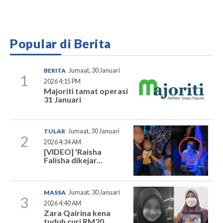
Popular di Berita
BERITA
Jumaat, 30 Januari
1
2026 4:15 PM
Majoriti tamat operasi
31 Januari
TULAR
Jumaat, 30 Januari
2
2026 4:34 AM
[VIDEO] 'Raisha
Falisha dikejar...
MASSA
Jumaat, 30 Januari
3
2026 4:40 AM
Zara Qairina kena
tuduh curi RM20...