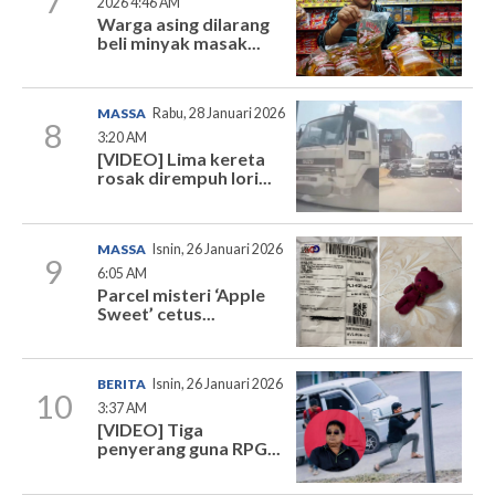
7
2026 4:46 AM
Warga asing dilarang
beli minyak masak...
MASSA
Rabu, 28 Januari 2026
8
3:20 AM
[VIDEO] Lima kereta
rosak dirempuh lori...
MASSA
Isnin, 26 Januari 2026
9
6:05 AM
Parcel misteri ‘Apple
Sweet’ cetus...
BERITA
Isnin, 26 Januari 2026
10
3:37 AM
[VIDEO] Tiga
penyerang guna RPG...