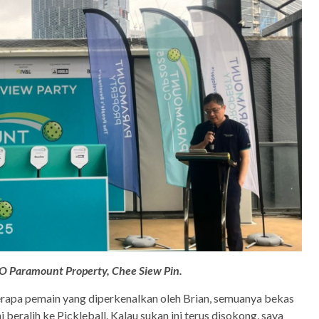
O Paramount Property, Chee Siew Pin.
rapa pemain yang diperkenalkan oleh Brian, semuanya bekas
 beralih ke Pickleball. Kalau sukan ini terus disokong, saya