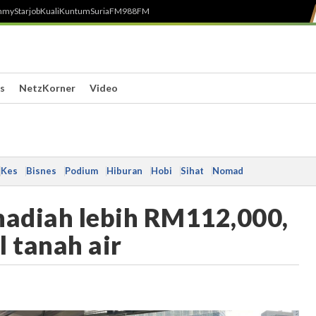
h
myStarjob
Kuali
Kuntum
SuriaFM
988FM
s
NetzKorner
Video
Kes
Bisnes
Podium
Hiburan
Hobi
Sihat
Nomad
adiah lebih RM112,000,
l tanah air