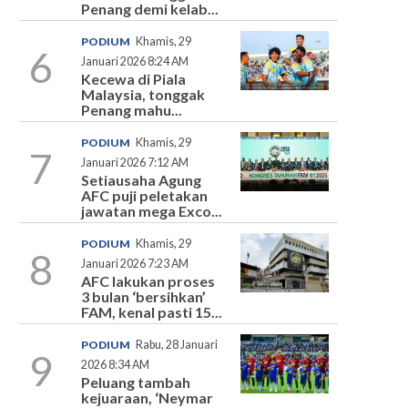
Penang demi kelab...
PODIUM
Khamis, 29
6
Januari 2026 8:24 AM
Kecewa di Piala
Malaysia, tonggak
Penang mahu...
PODIUM
Khamis, 29
7
Januari 2026 7:12 AM
Setiausaha Agung
AFC puji peletakan
jawatan mega Exco...
PODIUM
Khamis, 29
8
Januari 2026 7:23 AM
AFC lakukan proses
3 bulan ‘bersihkan’
FAM, kenal pasti 15...
PODIUM
Rabu, 28 Januari
9
2026 8:34 AM
Peluang tambah
kejuaraan, ‘Neymar