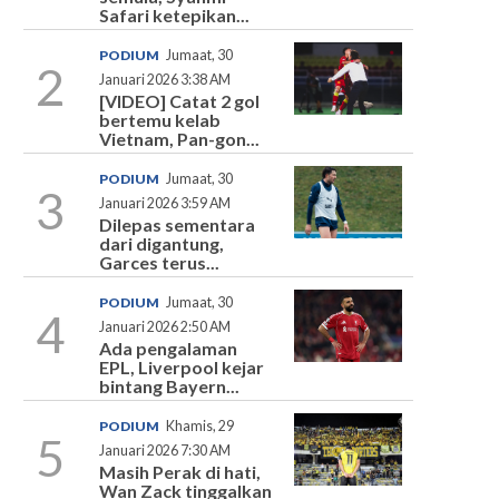
Safari ketepikan...
PODIUM
Jumaat, 30
2
Januari 2026 3:38 AM
[VIDEO] Catat 2 gol
bertemu kelab
Vietnam, Pan-gon...
PODIUM
Jumaat, 30
3
Januari 2026 3:59 AM
Dilepas sementara
dari digantung,
Garces terus...
PODIUM
Jumaat, 30
4
Januari 2026 2:50 AM
Ada pengalaman
EPL, Liverpool kejar
bintang Bayern...
PODIUM
Khamis, 29
5
Januari 2026 7:30 AM
Masih Perak di hati,
Wan Zack tinggalkan