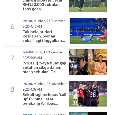
RM150,000 sebulan,
fans gesa...
PODIUM
Ahad, 21 Disember
6
2025 4:43 AM
Tak belajar dari
kesilapan, Syihan
sekali lagi tinggalkan...
MASSA
Isnin, 17 November
7
2025 5:03 AM
[VIDEO] 'Saya buat gaji
setahun cikgu dalam
masa sebulan', Dr...
PODIUM
Ahad, 16 November
8
2025 4:39 AM
Sekali lagi terlepas ‘call
up’ Filipina, latar
belakang Arribas...