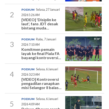
PODIUM
Selasa, 27 Januari
2
2026 5:26 AM
[VIDEO] 'Disiplin ke
laut', fans JDT desak
bintang muda...
PODIUM
Rabu, 7 Januari
3
2026 7:10 AM
Komitmen pemain
layak ke final Piala FA
bayangi kontroversi...
PODIUM
Selasa, 6 Januari
4
2026 3:23 AM
[VIDEO] Kontroversi
pengadilan ranapkan
misi Selangor II balas...
PODIUM
Selasa, 6 Januari
5
2026 4:09 AM
Dakwa dibayar cecah