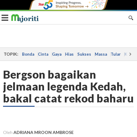
Toggle navigation
TOPIK:
Bonda
Cinta
Gaya
Hias
Sukses
Massa
Tular
Kes
Bergson bagaikan
jelmaan legenda Kedah,
bakal catat rekod baharu
Oleh
ADRIANA MROON AMBROSE