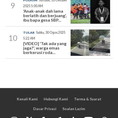
PODIUM
Jumaat, 10 Oktober
9
2025 5:00 AM
'Anak-anak dah lama
berlatih dan berjuang',
ibu bapa gesa SBP...
TULAR
Sabtu, 30 Ogos 2025
10
5:22 AM
[VIDEO] 'Tak ada yang
jaga?', warga emas
berkerusi roda...
Kenali Kami
Hubungi Kami
Terma & Syarat
Dasar Privasi
Soalan Lazim