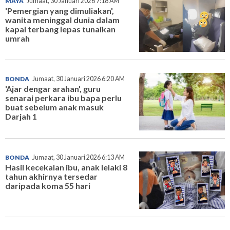
MAYA
Jumaat, 30 Januari 2026 7:18 AM
'Pemergian yang dimuliakan',
wanita meninggal dunia dalam
kapal terbang lepas tunaikan
umrah
BONDA
Jumaat, 30 Januari 2026 6:20 AM
'Ajar dengar arahan', guru
senarai perkara ibu bapa perlu
buat sebelum anak masuk
Darjah 1
BONDA
Jumaat, 30 Januari 2026 6:13 AM
Hasil kecekalan ibu, anak lelaki 8
tahun akhirnya tersedar
daripada koma 55 hari