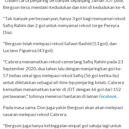
"Dalam carta penjaring terbanyak sepanjang zaman JDT pula,
Bergson terus mendaki kedudukan dan kini di kedudukan ke-4.
"Tak banyak perbezaan pun, hanya 3 gol bagi menyamai rekod
Safiq Rahim dan 2 gol untuk menyamai rekod Jorge Pereyra
Diaz.
"Bergson telah melepasi rekod Safawi Rashid (53 gol), dan
Luciano Figueroa (43 gol).
"Cabrera menamatkan rekod cemerlang Safiq Rahim pada 23
September 2020, dua tahun lalu dengan menjaringkan gol ke-
57 beliau sekal igus melepasi rekod Safiq (56 gol ketika itu)
untuk diletakkan sebagai
all-time top
penjaring kelab. Cabrera
kemudian menamatkan karier di JDT dengan 66 gol dari 152
perlawanan," tulisnya menerusi hantaran di laman
Facebook
.
Pada masa sama, Don juga yakin Bergson akan akan melepasi
sasaran melepasi rekod Cabrera.
"Bergson juga hanya ketinggalan empat gol sahaja lagi untuk