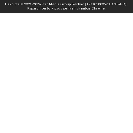
Hakcipta © 2021
-2026
Star Media Group Berhad [197101000523 (10894-D)]
Paparan terbaik pada penyemak imbas Chrome.