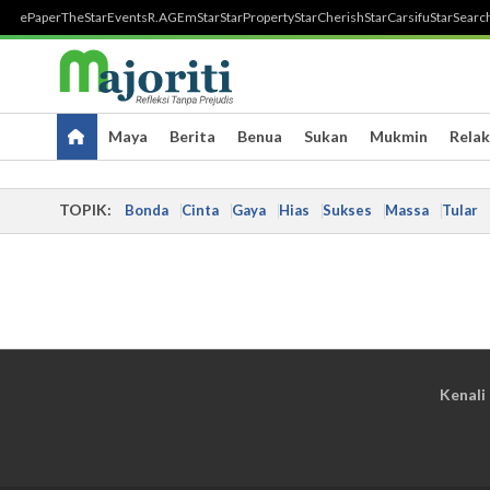
ePaper
TheStar
Events
R.AGE
mStar
StarProperty
StarCherish
StarCarsifu
StarSearc
Maya
Berita
Benua
Sukan
Mukmin
Relak
TOPIK:
Bonda
Cinta
Gaya
Hias
Sukses
Massa
Tular
Kenali