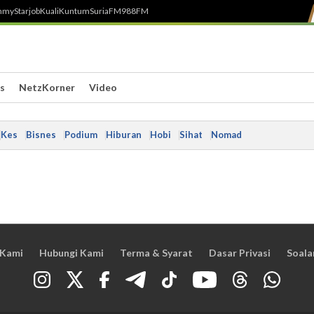
h
myStarjob
Kuali
Kuntum
SuriaFM
988FM
s
NetzKorner
Video
Kes
Bisnes
Podium
Hiburan
Hobi
Sihat
Nomad
 Kami
Hubungi Kami
Terma & Syarat
Dasar Privasi
Soala