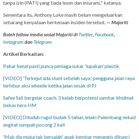
tanpa izin (PATI) yang tiada lesen dan insurans," katanya.
Sementara itu, Anthony Loke masih belum mengeluarkan
sebarang kenyataan berkenaan insiden tersebut.
—
Majoriti
Boleh follow media sosial Majoriti di
Twitter
,
Facebook
,
Instagram
dan
Telegram
Artikel Berkaitan:
Pakar kenal pasti punca peniaga sukar 'lupakan' plastik
[VIDEO] 'Terkejut ada stunt sebelah saya,' pengguna jalan raya
terhibur aksi wheelie ketika jalan sesak di PJ
Safee Sali bergelar coach, 3 kelab berpotensi sambar khidmat
bekas hero HM
[VIDEO] Dituduh rogol budak 5 tahun, lelaki Palembang nekad
angkat sumpah pocong 2 kali
'Mak dia muka tak bersalah', anak kembar menangis dikunci