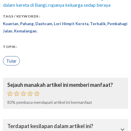
dalam kereta di Bangi, rupanya keluarga sedap beraya
TAGS / KEYWORDS :
,
,
,
,
,
Kuantan
Pahang
Dashcam
Lori Himpit Kereta
Terbalik
Pembahagi
,
Jalan
Kemalangan.
TOPIK:
Tular
Sejauh manakah artikel ini memberi manfaat?
83%
pembaca mendapati artikel ini bermanfaat
Terdapat kesilapan dalam artikel ini?