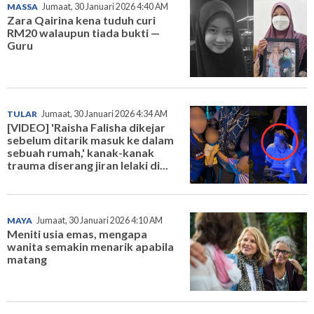
MASSA
Jumaat, 30 Januari 2026 4:40 AM
Zara Qairina kena tuduh curi
RM20 walaupun tiada bukti —
Guru
TULAR
Jumaat, 30 Januari 2026 4:34 AM
[VIDEO] 'Raisha Falisha dikejar
sebelum ditarik masuk ke dalam
sebuah rumah,' kanak-kanak
trauma diserang jiran lelaki di...
MAYA
Jumaat, 30 Januari 2026 4:10 AM
Meniti usia emas, mengapa
wanita semakin menarik apabila
matang