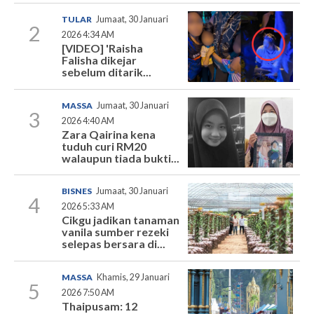
TULAR
Jumaat, 30 Januari
2
2026 4:34 AM
[VIDEO] 'Raisha
Falisha dikejar
sebelum ditarik...
MASSA
Jumaat, 30 Januari
3
2026 4:40 AM
Zara Qairina kena
tuduh curi RM20
walaupun tiada bukti...
BISNES
Jumaat, 30 Januari
4
2026 5:33 AM
Cikgu jadikan tanaman
vanila sumber rezeki
selepas bersara di...
MASSA
Khamis, 29 Januari
5
2026 7:50 AM
Thaipusam: 12