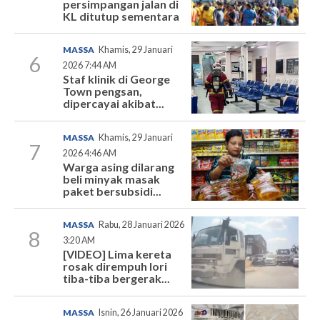
persimpangan jalan di
KL ditutup sementara
MASSA
Khamis, 29 Januari
6
2026 7:44 AM
Staf klinik di George
Town pengsan,
dipercayai akibat...
MASSA
Khamis, 29 Januari
7
2026 4:46 AM
Warga asing dilarang
beli minyak masak
paket bersubsidi...
MASSA
Rabu, 28 Januari 2026
8
3:20 AM
[VIDEO] Lima kereta
rosak dirempuh lori
tiba-tiba bergerak...
MASSA
Isnin, 26 Januari 2026