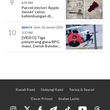
9
6:05 AM
Parcel misteri ‘Apple
Sweet’ cetus
kebimbangan di...
BERITA
Isnin, 26 Januari 2026
10
3:37 AM
[VIDEO] Tiga
penyerang guna RPG
maut, Datuk Bandar...
Kenali Kami
Hubungi Kami
Terma & Syarat
Dasar Privasi
Soalan Lazim