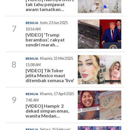
tak tahu penjawat
awam tamatkan...
BENUA
Isnin, 23 Jun 2025
7
10:56 AM
[VIDEO] 'Trump
berambus', rakyat
sendiri marah...
BENUA
Khamis, 15 Mei 2025
8
11:08 AM
[VIDEO] TikToker
jelita Mexico maut
ditembak semasa ‘live’
BENUA
Khamis, 17 April 2025
9
7:45 AM
[VIDEO] Hampir 2
dekad simpan emas,
wanita Medan...
BENUA
Selasa, 25 Februari