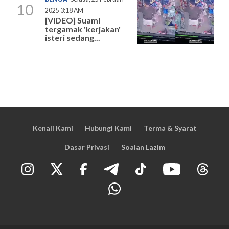
10
2025 3:18 AM
[VIDEO] Suami
tergamak 'kerjakan'
isteri sedang...
Kenali Kami
Hubungi Kami
Terma & Syarat
Dasar Privasi
Soalan Lazim