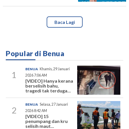
Baca Lagi
Popular di Benua
BENUA
Khamis, 29 Januari
1
2026 7:06 AM
[VIDEO] Hanya kerana
berselisih bahu,
tragedi tak terduga...
BENUA
Selasa, 27 Januari
2
2026 8:42 AM
[VIDEO] 15
penumpang dan kru
selisih maut...