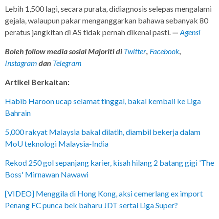
Lebih 1,500 lagi, secara purata, didiagnosis selepas mengalami
gejala, walaupun pakar menganggarkan bahawa sebanyak 80
peratus jangkitan di AS tidak pernah dikenal pasti.
—
Agensi
Boleh follow media sosial Majoriti di
Twitter
,
Facebook
,
Instagram
dan
Telegram
Artikel Berkaitan:
Habib Haroon ucap selamat tinggal, bakal kembali ke Liga
Bahrain
5,000 rakyat Malaysia bakal dilatih, diambil bekerja dalam
MoU teknologi Malaysia-India
Rekod 250 gol sepanjang karier, kisah hilang 2 batang gigi 'The
Boss' Mirnawan Nawawi
[VIDEO] Menggila di Hong Kong, aksi cemerlang ex import
Penang FC punca bek baharu JDT sertai Liga Super?