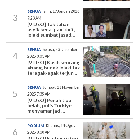
BENUA
Isnin, 19 Januari 2026
3
7:23 AM
[VIDEO] Tak tahan
asyik kena 'pau' duit,
lelaki sumbat jasad...
BENUA
Selasa, 23 Disember
4
2025 3:01 AM
[VIDEO] Kasih seorang
abang, budak lelaki tak
teragak-agak terjun...
BENUA
Jumaat, 21 November
5
2025 7:35 AM
[VIDEO] Penuh tipu
helah, polis Turkiye
menyamar jadi...
PODIUM
Khamis, 14 Ogos
6
2025 8:30 AM
[VIDEO] Naifnya isteri,