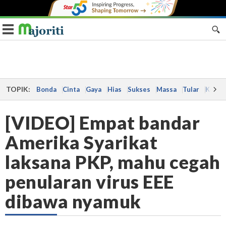
Toggle navigation
TOPIK:
Bonda
Cinta
Gaya
Hias
Sukses
Massa
Tular
Kes
[VIDEO] Empat bandar
Amerika Syarikat
laksana PKP, mahu cegah
penularan virus EEE
dibawa nyamuk