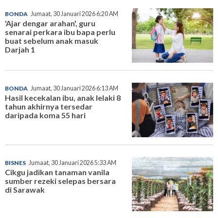
BONDA
Jumaat, 30 Januari 2026 6:20 AM
'Ajar dengar arahan', guru
senarai perkara ibu bapa perlu
buat sebelum anak masuk
Darjah 1
BONDA
Jumaat, 30 Januari 2026 6:13 AM
Hasil kecekalan ibu, anak lelaki 8
tahun akhirnya tersedar
daripada koma 55 hari
BISNES
Jumaat, 30 Januari 2026 5:33 AM
Cikgu jadikan tanaman vanila
sumber rezeki selepas bersara
di Sarawak